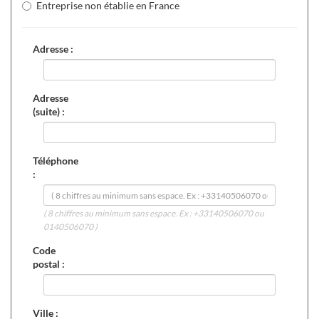
Entreprise non établie en France
Adresse :
Adresse
(suite) :
Téléphone
:
( 8 chiffres au minimum sans espace. Ex : +33140506070 ou
0140506070 )
Code
postal :
Ville :