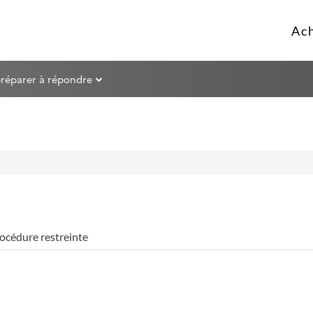
préparer à répondre
océdure restreinte