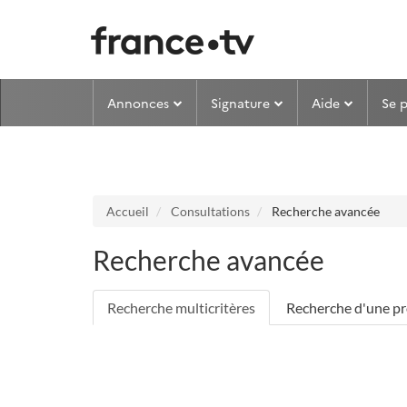
Aller au menu
Aller au contenu
Annonces
Signature
Aide
Se 
Accueil
Consultations
Recherche avancée
Recherche avancée
Recherche multicritères
Recherche d'une pr
Entité publique
*