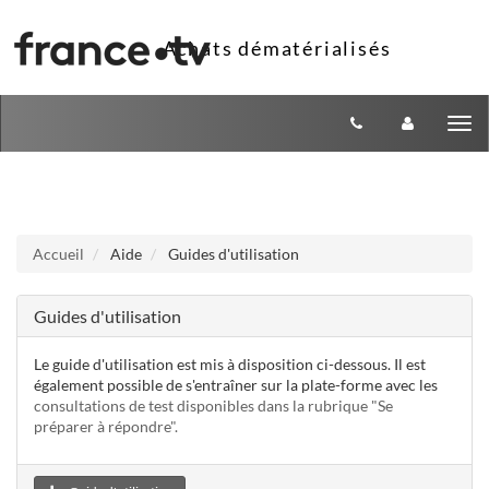
Aller au menu
Aller au contenu
Tog
nav
Accueil
Aide
Guides d'utilisation
Guides d'utilisation
Le guide d'utilisation est mis à disposition ci-dessous. Il est
également possible de s'entraîner sur la plate-forme avec les
consultations de test disponibles dans la rubrique "Se
préparer à répondre".