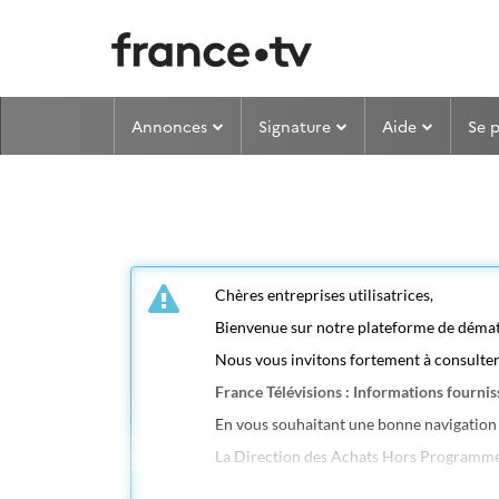
Aller au menu
Aller au contenu
Annonces
Signature
Aide
Se 
Chères entreprises utilisatrices,
Bienvenue sur notre plateforme de dématé
Nous vous invitons fortement à consulte
France Télévisions : Informations fourni
En vous souhaitant une bonne navigation 
La Direction des Achats Hors Programmes