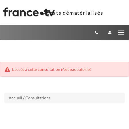
Aller
Aller
Tog
au
au
menu
nav
contenu
L'accès à cette consultation n'est pas autorisé
Accueil
/
Consultations