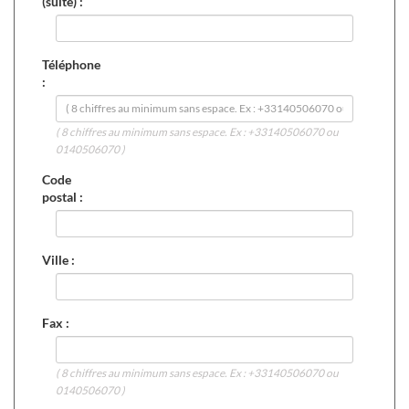
(suite) :
Téléphone
:
( 8 chiffres au minimum sans espace. Ex : +33140506070 ou
0140506070 )
Code
postal :
Ville :
Fax :
( 8 chiffres au minimum sans espace. Ex : +33140506070 ou
0140506070 )