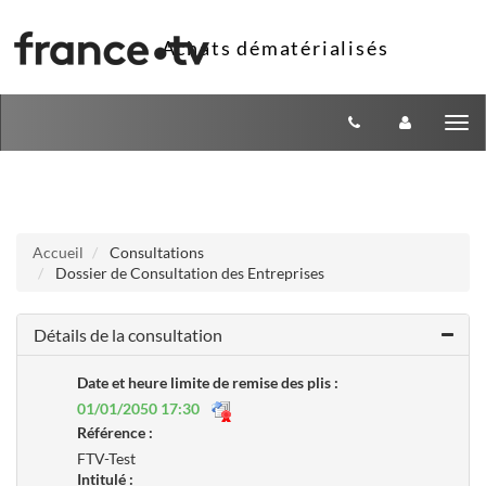
Aller au menu
Aller au contenu
Tog
nav
Accueil
Consultations
Dossier de Consultation des Entreprises
Détails de la consultation
Date et heure limite de remise des plis :
01/01/2050 17:30
Référence :
FTV-Test
Intitulé :